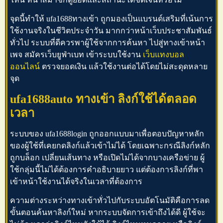
จุดนี้ทำให้
ufa1688ทางเข้า
ถูกมองเป็นแบรนด์เสริมที่เน้นการ
ใช้งานจริงในชีวิตประจำวัน มากกว่าหน้าเว็บประชาสัมพันธ์
ทั่วไป ระบบที่ดีควรพาผู้ใช้จากการค้นหา ไปสู่ทางเข้าหน้า
เพจ
สมัครเว็บยูฟ่าเบท
เข้าระบบใช้งาน
เว็บแทงบอล
ออนไลน์
ตรวจยอดเงิน แล้วใช้งานต่อได้โดยไม่สะดุดหลาย
จุด
ufa1688auto ทางเข้า ลิงก์ใช้ได้ตลอด
เวลา
ระบบของ
ufa1688login
ถูกออกแบบมาเพื่อตอบปัญหาหลัก
ของผู้ใช้ที่เคยกดลิงก์แล้วเข้าไม่ได้ โดยเฉพาะกรณีลิงก์หลัก
ถูกบล็อก เปลี่ยนเส้นทาง หรือเปิดไม่ได้จากบางเครือข่าย ผู้
ใช้กลุ่มนี้ไม่ได้ต้องการคำอธิบายยาว แต่ต้องการลิงก์ที่พา
เข้าหน้าใช้งานได้จริงในเวลาที่ต้องการ
ความต่างระหว่างทางเข้าทั่วไปกับระบบอัตโนมัติคือการลด
ขั้นตอนค้นหาลิงก์ใหม่ หากระบบจัดการเข้าถึงได้ดี ผู้ใช้จะ