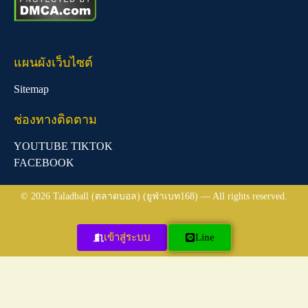
แผนผังเว็บไซต์
Sitemap
ช่องทางติดตาม
YOUTUBE
TIKTOK
FACEBOOK
© 2026 Taladball (ตลาดบอล) (ยูฟ่าเบท168) — All rights reserved.
เข้าสู่ระบบ
Line