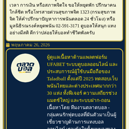
เวลา การเงิน หรือสภาพจิตใจ ขอให้หยุดพัก ปรึกษาคน
ใกล้ชิด หรือโทรสายด่วนสุขภาพจิต 1323 (กรมสุขภาพ
จิต ให้คำปรึกษาปัญหาการพนันตลอด 24 ชั่วโมง) หรือ
มูลนิธิรณรงค์หยุดพนัน 02-591-3171 ดูบอลให้สนุก แทง
อย่างมีสติ ดีกว่าปล่อยให้บอลทำชีวิตพังครับ
พฤษภาคม 26, 2026
ผู้ดูแลเนื้อหาด้านแพลตฟอร์ม
UFABET ระบบดูบอลออนไลน์ และ
ประสบการณ์ผู้ใช้บนมือถือของ
Taladball ตั้งแต่ปี 2025 ทดสอบเว็บ
พนันไทยและต่างประเทศมากกว่า
30 แห่ง ทั้งฟีเจอร์ ความเสถียรช่วง
แมตช์ใหญ่ และระบบฝาก-ถอน
เนื้อหาโดย ทีมงานตลาดบอล -
กลุ่มคนรักฟุตบอลที่ผันตัวมาเป็นผู้
เชี่ยวชาญด้านการแทงบอล