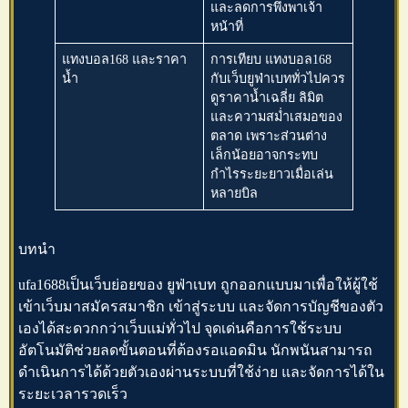
และลดการพึ่งพาเจ้า
หน้าที่
แทงบอล168
และราคา
การเทียบ
แทงบอล168
น้ำ
กับเว็บยูฟ่าเบททั่วไปควร
ดูราคาน้ำเฉลี่ย ลิมิต
และความสม่ำเสมอของ
ตลาด เพราะส่วนต่าง
เล็กน้อยอาจกระทบ
กำไรระยะยาวเมื่อเล่น
หลายบิล
บทนำ
ufa1688
เป็นเว็บย่อยของ
ยูฟ่าเบท
ถูกออกแบบมาเพื่อให้ผู้ใช้
เข้าเว็บมาสมัครสมาชิก เข้าสู่ระบบ และจัดการบัญชีของตัว
เองได้สะดวกกว่าเว็บแม่ทั่วไป จุดเด่นคือการใช้ระบบ
อัตโนมัติช่วยลดขั้นตอนที่ต้องรอแอดมิน นักพนันสามารถ
ดำเนินการได้ด้วยตัวเองผ่านระบบที่ใช้ง่าย และจัดการได้ใน
ระยะเวลารวดเร็ว