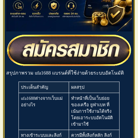
สรุปภาพรวม
ufa1688
แบรนด์ที่ใช้ง่ายด้วยระบบอัตโนมัติ
ประเด็นสำคัญ
ผลสรุป
ufa1688ต่างจากเว็บแม่
ทำหน้าที่เป็นเว็บย่อย
อย่างไร
ของเครือ
ยูฟ่าเบท
ที่
เน้นการใช้งานได้จริง
โดยเอาระบบอัตโนมัติ
เข้ามาใช้
ทางเข้าระบบและลิงก์
ควรมีทั้งลิงก์หลัก ลิงก์