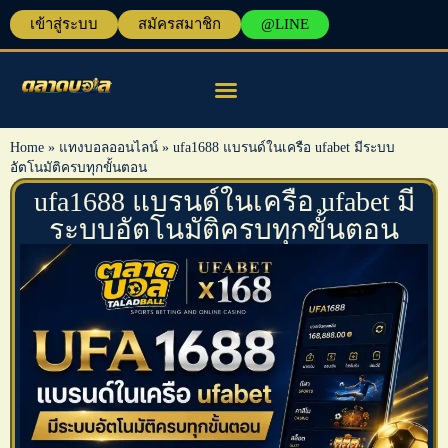
เข้าสู่ระบบ
สมัครสมาชิก
@LINE
แทงบอลออนไลน์
เครื่องมือวิเคราะห์บอล
Home
»
แทงบอลออนไลน์
»
ufa1688 แบรนด์ในเครือ ufabet มีระบบ
อัตโนมัติครบทุกขั้นตอน
ufa1688 แบรนด์ในเครือ ufabet มี
ระบบอัตโนมัติครบทุกขั้นตอน