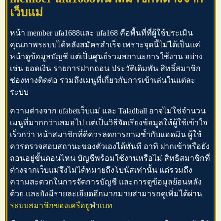
เว็บแม่
หน้า
member ufa1688
และ
ufa168
คือพื้นที่ที่ผู้ใช้ประเมิน
คุณภาพระบบได้หลังสมัครสำเร็จ เพราะจุดนี้ไม่ได้เป็นแค่
หน้าดูข้อมูลบัญชี แต่เป็นศูนย์รวมสถานะการใช้งาน อย่าง
เช่น ยอดเงิน รายการฝากถอน ประวัติเดิมพัน สิทธิ์สมาชิก
ช่องทางติดต่อ รวมถึงเมนูที่เกี่ยวกับการเข้าเล่นในแต่ละ
ระบบ
ความต่างจาก
ufabetเว็บแม่
และ
Taladball
อาจไม่ใช่จำนวน
เมนูที่มากกว่าเสมอไป แต่เป็นวิธีจัดเรียงข้อมูลให้ผู้ใช้เข้าใจ
เร็วกว่า หน้าสมาชิกที่ดีควรลดการถามซ้ำกับแอดมิน ผู้ใช้
ควรตรวจสอบสถานะของตัวเองได้ทันที อาทิ ฝากเข้าหรือยัง
ถอนอยู่ขั้นตอนไหน บัญชีพร้อมใช้งานหรือไม่ สิทธิสมาชิกที่
ต่างจากเว็บแม่จึงไม่ได้หมายถึงโบนัสเท่านั้น แต่รวมถึง
ความสะดวกในการจัดการบัญชี และการดูข้อมูลย้อนหลัง
ด้วย และยังมีรายละเอียดอีกมากมายสามารถดูเพิ่มได้ผ่าน
ระบบสมาชิกของเครือยูฟ่าเบท