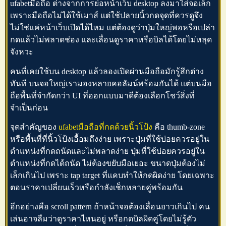
ufabetมือถือ
ต่างจากการย่อหน้าเว็บ desktop ลงมาใส่จอเล็ก
เพราะมือถือไม่ได้ใช้เมาส์ แต่ใช้ปลายนิ้วกดจุดที่ควรดูจึง
ไม่ใช่แค่หน้าเว็บเปิดได้ไหม แต่ต้องดูว่าปุ่มใหญ่พอหรือเปล่า
กดแล้วไม่พลาดช่อง และเลื่อนดูราคาหรือบิลได้โดยไม่หลุด
จังหวะ
คนที่เคยใช้บน desktop แล้วลองเปิดผ่านมือถือมักรู้สึกต่าง
ทันที บนจอใหญ่เรามองหลายคอลัมน์พร้อมกันได้ แต่บนมือ
ถือพื้นที่จำกัดกว่า UI ที่ออกแบบมาดีต้องเลือกโชว์สิ่งที่
จำเป็นก่อน
จุดสำคัญของ
ufabetมือถือที่กดด้วยนิ้วโป้ง
คือ thumb-zone
หรือพื้นที่ที่นิ้วโป้งเอื้อมถึงง่าย เพราะปุ่มที่ใช้บ่อยควรอยู่ใน
ตำแหน่งที่กดถนัดและไม่พลาดง่าย ปุ่มที่ใช้บ่อยควรอยู่ใน
ตำแหน่งที่กดได้ถนัด ไม่ต้องขยับมือเยอะ ขนาดปุ่มต้องไม่
เล็กเกินไป เพราะ tap target ที่แคบทำให้กดผิดง่าย โดยเฉพาะ
ตอนราคาเปลี่ยนเร็วหรือกำลังเช็กหลายคู่พร้อมกัน
อีกอย่างคือ scroll pattern ถ้าหน้าจอต้องเลื่อนยาวเกินไป คน
เล่นอาจลืมว่าดูราคาไหนอยู่ หรือกดบิลผิดคู่โดยไม่รู้ตัว