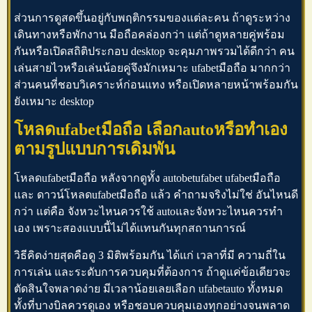
ส่วนการดูสดขึ้นอยู่กับพฤติกรรมของแต่ละคน ถ้าดูระหว่าง
เดินทางหรือพักงาน มือถือคล่องกว่า แต่ถ้าดูหลายคู่พร้อม
กันหรือเปิดสถิติประกอบ desktop จะคุมภาพรวมได้ดีกว่า คน
เล่นสายไวหรือเล่นน้อยคู่จึงมักเหมาะ
ufabetมือถือ
มากกว่า
ส่วนคนที่ชอบวิเคราะห์ก่อนแทง หรือเปิดหลายหน้าพร้อมกัน
ยังเหมาะ desktop
โหลดufabetมือถือ
เลือกautoหรือทำเอง
ตามรูปแบบการเดิมพัน
โหลดufabetมือถือ
หลังจากดูทั้ง
autobetufabet
ufabetมือถือ
และ
ดาวน์โหลดufabetมือถือ
แล้ว คำถามจริงไม่ใช่ อันไหนดี
กว่า แต่คือ จังหวะไหนควรใช้ autoและจังหวะไหนควรทำ
เอง เพราะสองแบบนี้ไม่ได้แทนกันทุกสถานการณ์
วิธีคิดง่ายสุดคือดู 3 มิติพร้อมกัน ได้แก่ เวลาที่มี ความถี่ใน
การเล่น และระดับการควบคุมที่ต้องการ ถ้าดูแค่ข้อเดียวจะ
ตัดสินใจพลาดง่าย มีเวลาน้อยเลยเลือก
ufabetauto
ทั้งหมด
ทั้งที่บางบิลควรดูเอง หรือชอบควบคุมเองทุกอย่างจนพลาด