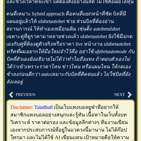
และช่วงเวลาที่จะเข้า แต่ต้องตั้งอย่างมีสติ ไม่ใช่ตั้งเผื่อไล่ทุน
คนที่เหมาะ hybrid approach คือคนที่แยกหน้าที่ชัด บิลที่มี
แผนอยู่แล้วให้
ufabetautobet
ช่วย ส่วนบิลที่ต้องอ่าน
สถานการณ์ ให้ทำเองเหมือนเดิม เช่นตั้ง
autobetufabet
เฉพาะคู่ที่ดูราคามาหลายช่วงแล้ว
ufabetautobet
ยังใช้มือกด
เองกับคู่ที่ต้องดูตัวจริงหรือราคา live หน้างาน
ufabetautobet
ทริคที่ผมอยากให้มือใหม่จำไว้คือ อย่าใช้
ufabetautomode
กับ
บิลที่ตัวเองยังอธิบายไม่ได้ว่าทำไมถึงแทง ถ้าตอบตัวเองไม่
ได้ว่าเข้าเพราะราคาไหน ข่าวไหน หรือแผนไหน ให้กดเอง
ช้าลงก่อนดีกว่า autoเหมาะกับบิลที่คิดจบแล้ว ไม่ใช่บิลที่ยัง
ลังเลอยู่
PREVIOUS
NEXT
Disclaimer:
Taladball
เป็นเว็บแทงบอลยูฟ่าที่อยากให้
สมาชิกแทงบอลอย่างสนุกและรู้ทัน เนื้อหาในเว็บทั้งบท
วิเคราะห์ ราคาต่อรอง และข้อมูลลีกต่างๆ ทีมงานเขียน
เองจากประสบการณ์ที่อยู่ในแวดวงนี้มานาน ไม่ได้ก๊อป
ใครมา และไม่ได้ใช้ AI เขียนแทน เป้าหมายคือให้ความ