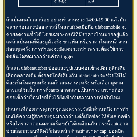
งานยุ่ง
เอง
ถ้าเป็นคนมีเวลาน้อย อย่างทำงานช่วง 14:00-19:00 แล้วมัก
พลาดก่อนเตะบ่อย ด
าวน์โหลดufabetมือถือ ufabetmobile
จะ
ช่วยลดงานซ้ำได้ โดยเฉพาะกรณีที่มีราคาเป้าหมายอยู่แล้ว
แต่ถ้าเป็นคนที่ต้องดูตัวจริง ข่าวทีม หรือราคาไหลหน้างาน
ก่อนทุกครั้ง การทำเองจะยังเหมาะกว่า เพราะต้องใช้การ
ตัดสินใจสดมากกว่าแค่รอ trigger
ถ้าเล่น
ufabetautobet
บ่อยและรูปแบบค่อนข้างเดิม ดูลีกเดิม
เลือกตลาดเดิม ตั้งยอดใกล้เคียงกัน
ufabetauto
จะช่วยให้ไม่
ต้องเริ่มใหม่ทุกครั้ง แต่ถ้าเล่นนานๆ ครั้ง หรือเลือกคู่ตาม
อารมณ์วันนั้น การตั้งauto อาจกลายเป็นภาระ เพราะต้อง
คอยเช็กว่าเงื่อนไขที่ตั้งไว้ยังเข้ากับสถานการณ์จริงไหม
ส่วนคนที่ต้องการคุมทุกจุดเองควรระวังอีกด้านหนึ่ง การทำ
เองให้ความรู้สึกควบคุมมากกว่า แต่ก็เปิดช่องให้ลังเล กดช้า
หรือไล่ราคาตอนตลาดเริ่มขยับได้เหมือนกัน ตรงนี้ autoอาจ
ช่วยล็อกกรอบที่คิดไว้ก่อนหน้า ตัวอย่างราคาcap, ยอดบิล