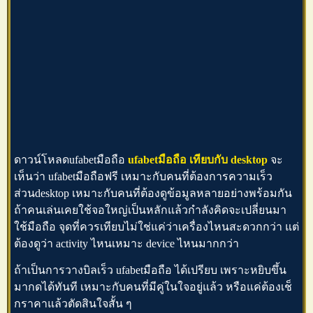
ดาวน์โหลดufabetมือถือ
ufabetมือถือ เทียบกับ desktop
จะ
เห็นว่า
ufabetมือถือฟรี
เหมาะกับคนที่ต้องการความเร็ว
ส่วนdesktop เหมาะกับคนที่ต้องดูข้อมูลหลายอย่างพร้อมกัน
ถ้าคนเล่นเคยใช้จอใหญ่เป็นหลักแล้วกำลังคิดจะเปลี่ยนมา
ใช้มือถือ จุดที่ควรเทียบไม่ใช่แค่ว่าเครื่องไหนสะดวกกว่า แต่
ต้องดูว่า activity ไหนเหมาะ device ไหนมากกว่า
ถ้าเป็นการวางบิลเร็ว
ufabetมือถือ
ได้เปรียบ เพราะหยิบขึ้น
มากดได้ทันที เหมาะกับคนที่มีคู่ในใจอยู่แล้ว หรือแค่ต้องเช็
กราคาแล้วตัดสินใจสั้น ๆ