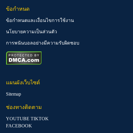
ข้อกำหนด
ข้อกำหนดและเงื่อนไขการใช้งาน
นโยบายความเป็นส่วนตัว
การพนันบอลอย่างมีความรับผิดชอบ
แผนผังเว็บไซต์
Sitemap
ช่องทางติดตาม
YOUTUBE
TIKTOK
FACEBOOK