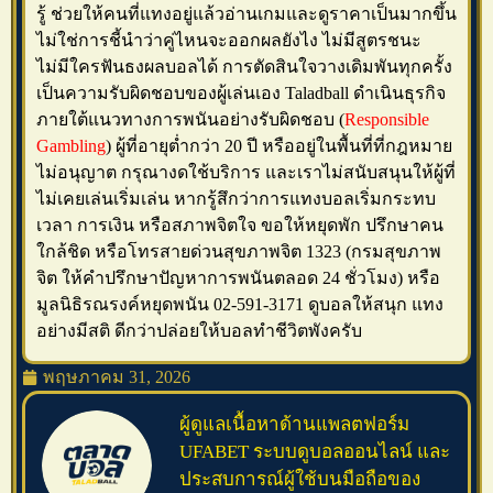
รู้ ช่วยให้คนที่แทงอยู่แล้วอ่านเกมและดูราคาเป็นมากขึ้น
ไม่ใช่การชี้นำว่าคู่ไหนจะออกผลยังไง ไม่มีสูตรชนะ
ไม่มีใครฟันธงผลบอลได้ การตัดสินใจวางเดิมพันทุกครั้ง
เป็นความรับผิดชอบของผู้เล่นเอง Taladball ดำเนินธุรกิจ
ภายใต้แนวทางการพนันอย่างรับผิดชอบ (
Responsible
Gambling
) ผู้ที่อายุต่ำกว่า 20 ปี หรืออยู่ในพื้นที่ที่กฎหมาย
ไม่อนุญาต กรุณางดใช้บริการ และเราไม่สนับสนุนให้ผู้ที่
ไม่เคยเล่นเริ่มเล่น หากรู้สึกว่าการแทงบอลเริ่มกระทบ
เวลา การเงิน หรือสภาพจิตใจ ขอให้หยุดพัก ปรึกษาคน
ใกล้ชิด หรือโทรสายด่วนสุขภาพจิต 1323 (กรมสุขภาพ
จิต ให้คำปรึกษาปัญหาการพนันตลอด 24 ชั่วโมง) หรือ
มูลนิธิรณรงค์หยุดพนัน 02-591-3171 ดูบอลให้สนุก แทง
อย่างมีสติ ดีกว่าปล่อยให้บอลทำชีวิตพังครับ
พฤษภาคม 31, 2026
ผู้ดูแลเนื้อหาด้านแพลตฟอร์ม
UFABET ระบบดูบอลออนไลน์ และ
ประสบการณ์ผู้ใช้บนมือถือของ