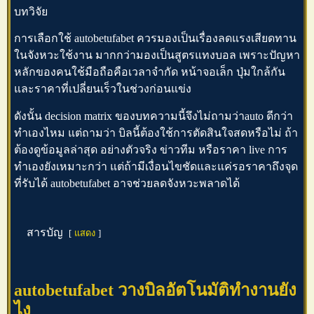
บทวิจัย
การเลือกใช้
autobetufabet
ควรมองเป็นเรื่องลดแรงเสียดทาน
ในจังหวะใช้งาน มากกว่ามองเป็นสูตรแทงบอล เพราะปัญหา
หลักของคนใช้มือถือคือเวลาจำกัด หน้าจอเล็ก ปุ่มใกล้กัน
และราคาที่เปลี่ยนเร็วในช่วงก่อนแข่ง
ดังนั้น decision matrix ของบทความนี้จึงไม่ถามว่าauto ดีกว่า
ทำเองไหม แต่ถามว่า บิลนี้ต้องใช้การตัดสินใจสดหรือไม่ ถ้า
ต้องดูข้อมูลล่าสุด อย่างตัวจริง ข่าวทีม หรือราคา live การ
ทำเองยังเหมาะกว่า แต่ถ้ามีเงื่อนไขชัดและแค่รอราคาถึงจุด
ที่รับได้
autobetufabet
อาจช่วยลดจังหวะพลาดได้
สารบัญ
แสดง
autobetufabet วางบิลอัตโนมัติทำงานยัง
ไง